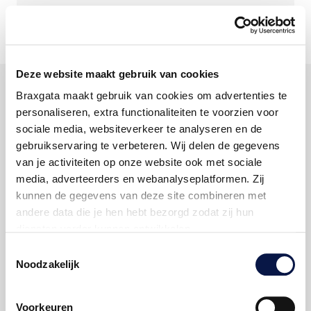
Geen resultaten gevonden.
Deze website maakt gebruik van cookies
Braxgata maakt gebruik van cookies om advertenties te
personaliseren, extra functionaliteiten te voorzien voor
sociale media, websiteverkeer te analyseren en de
gebruikservaring te verbeteren. Wij delen de gegevens
van je activiteiten op onze website ook met sociale
media, adverteerders en webanalyseplatformen. Zij
kunnen de gegevens van deze site combineren met
andere data die je hen hebt bezorgd zodat zij hun
diensten verder kunnen ontwikkelen.
Toestemmingsselectie
Indien je dat toestaat, kunnen wij of onze partners onder
Noodzakelijk
andere:
Voorkeuren