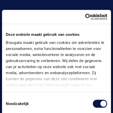
Deze website maakt gebruik van cookies
Braxgata maakt gebruik van cookies om advertenties te
personaliseren, extra functionaliteiten te voorzien voor
sociale media, websiteverkeer te analyseren en de
gebruikservaring te verbeteren. Wij delen de gegevens
van je activiteiten op onze website ook met sociale
media, adverteerders en webanalyseplatformen. Zij
kunnen de gegevens van deze site combineren met
andere data die je hen hebt bezorgd zodat zij hun
diensten verder kunnen ontwikkelen.
Toestemmingsselectie
Indien je dat toestaat, kunnen wij of onze partners onder
Noodzakelijk
andere: