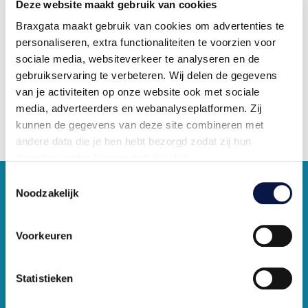
Deze website maakt gebruik van cookies
Braxgata maakt gebruik van cookies om advertenties te
personaliseren, extra functionaliteiten te voorzien voor
sociale media, websiteverkeer te analyseren en de
gebruikservaring te verbeteren. Wij delen de gegevens
van je activiteiten op onze website ook met sociale
media, adverteerders en webanalyseplatformen. Zij
kunnen de gegevens van deze site combineren met
andere data die je hen hebt bezorgd zodat zij hun
diensten verder kunnen ontwikkelen.
Toestemmingsselectie
Indien je dat toestaat, kunnen wij of onze partners onder
Noodzakelijk
andere:
Voorkeuren
Informatie verzamelen over je geografische locatie
Je apparaat identificeren
Bepaalde voorkeuren en profielen identificeren om
Statistieken
advertenties te personaliseren.