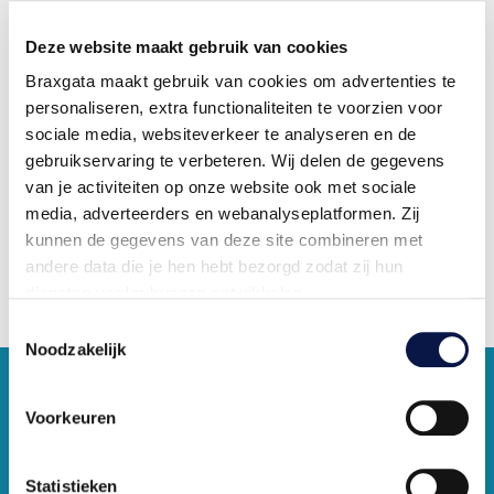
Deze website maakt gebruik van cookies
Braxgata maakt gebruik van cookies om advertenties te
personaliseren, extra functionaliteiten te voorzien voor
sociale media, websiteverkeer te analyseren en de
gebruikservaring te verbeteren. Wij delen de gegevens
van je activiteiten op onze website ook met sociale
media, adverteerders en webanalyseplatformen. Zij
kunnen de gegevens van deze site combineren met
andere data die je hen hebt bezorgd zodat zij hun
diensten verder kunnen ontwikkelen.
Toestemmingsselectie
Indien je dat toestaat, kunnen wij of onze partners onder
Noodzakelijk
andere:
Voorkeuren
Informatie verzamelen over je geografische locatie
Je apparaat identificeren
Bepaalde voorkeuren en profielen identificeren om
Statistieken